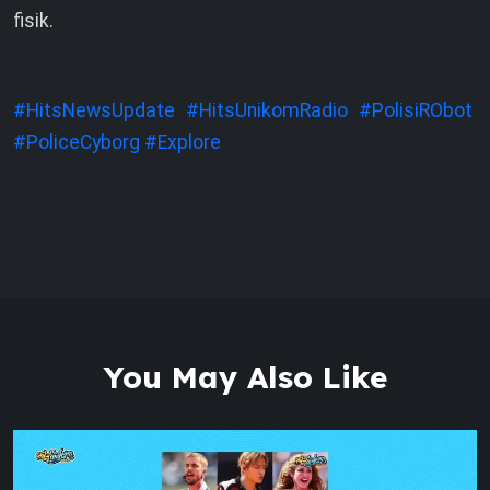
fisik.
#HitsNewsUpdate
#HitsUnikomRadio
#PolisiRObot
#PoliceCyborg
#Explore
You May Also Like