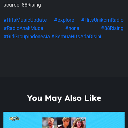
source: 88Rising
#HitsMusicUpdate
#explore
#HitsUnikomRadio
#RadioAnakMuda
#nona
#88Rising
#GirlGroupIndonesia
#SemuaHitsAdaDisini
You May Also Like