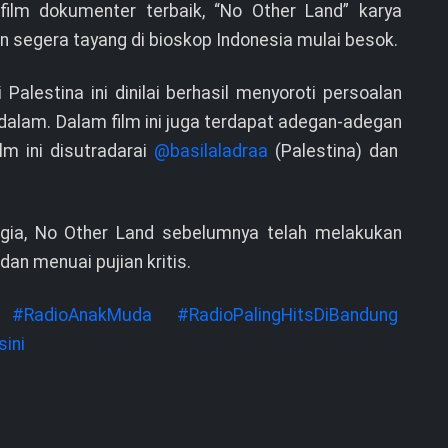
ilm dokumenter terbaik, “No Other Land” karya
an segera tayang di bioskop Indonesia mulai besok.
 Palestina ini dinilai berhasil menyoroti persoalan
lam. Dalam film ini juga terdapat adegan-adegan
lm ini disutradarai
@basilaladraa
(Palestina) dan
egia, No Other Land sebelumnya telah melakukan
dan menuai pujian kritis.
#RadioAnakMuda
#RadioPalingHitsDiBandung
ini