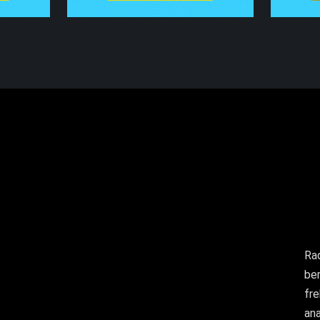
Rad
ber
fr
ana